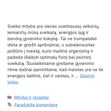
Sveika mityba yra vienas svarbiausių veiksnių,
lemiančių mūsų sveikatą, energijos lygį ir
bendrą gyvenimo kokybę. Tai ne trumpalaikė
dieta ar griežti apribojimai, o subalansuotas
požiūris į maistą, kuris maitina organizmą ir
padeda išlaikyti optimalų fizinį bei psichinį
sveikatą. Šiuolaikiniame greitame gyvenimo
ritme dažnai pamirštame, kad maistas yra ne tik
energijos šaltinis, bet ir vaistas, ir …
Skaityti
toliau
Kategorijos
Mityba ir receptai
Parašykite komentarą