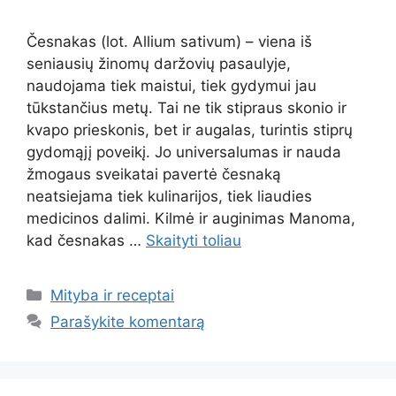
Česnakas (lot. Allium sativum) – viena iš
seniausių žinomų daržovių pasaulyje,
naudojama tiek maistui, tiek gydymui jau
tūkstančius metų. Tai ne tik stipraus skonio ir
kvapo prieskonis, bet ir augalas, turintis stiprų
gydomąjį poveikį. Jo universalumas ir nauda
žmogaus sveikatai pavertė česnaką
neatsiejama tiek kulinarijos, tiek liaudies
medicinos dalimi. Kilmė ir auginimas Manoma,
kad česnakas …
Skaityti toliau
Kategorijos
Mityba ir receptai
Parašykite komentarą