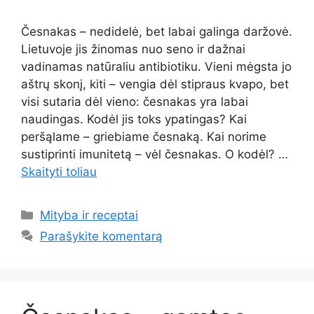
Česnakas – nedidelė, bet labai galinga daržovė.
Lietuvoje jis žinomas nuo seno ir dažnai
vadinamas natūraliu antibiotiku. Vieni mėgsta jo
aštrų skonį, kiti – vengia dėl stipraus kvapo, bet
visi sutaria dėl vieno: česnakas yra labai
naudingas. Kodėl jis toks ypatingas? Kai
peršąlame – griebiame česnaką. Kai norime
sustiprinti imunitetą – vėl česnakas. O kodėl? …
Skaityti toliau
Kategorijos
Mityba ir receptai
Parašykite komentarą