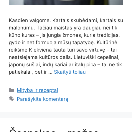
Kasdien valgome. Kartais skubėdami, kartais su
malonumu. Tačiau maistas yra daugiau nei tik
kūno kuras – jis jungia žmones, kuria tradicijas,
gydo ir net formuoja mūsų tapatybę. Kultūrinė
reikšmė Kiekviena tauta turi savo virtuvę – tai
neatsiejama kultūros dalis. Lietuviški cepelinai,
japonų sušiai, indų kariai ar italų pica – tai ne tik
patiekalai, bet ir …
Skaityti toliau
Kategorijos
Mityba ir receptai
Parašykite komentarą