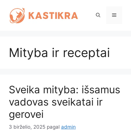
Pereiti
prie
Meniu
turinio
Mityba ir receptai
Sveika mityba: išsamus
vadovas sveikatai ir
gerovei
3 birželio, 2025
pagal
admin