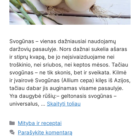
Svogūnas – vienas dažniausiai naudojamų
daržovių pasaulyje. Nors dažnai sukelia ašaras
ir stiprų kvapą, be jo neįsivaizduojame nei
troškinio, nei sriubos, nei keptos mėsos. Tačiau
svogūnas – ne tik skonis, bet ir sveikata. Kilmė
ir įvairovė Svogūnas (Allium cepa) kilęs iš Azijos,
tačiau dabar jis auginamas visame pasaulyje.
Yra daugybė rūšių:– geltonasis svogūnas –
universalus, …
Skaityti toliau
Kategorijos
Mityba ir receptai
Parašykite komentarą