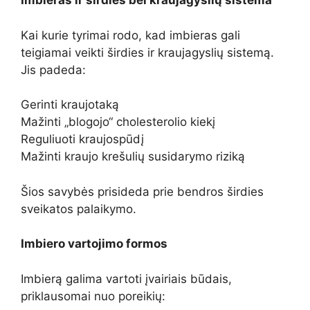
Imbieras ir širdies bei kraujagyslių sistema
Kai kurie tyrimai rodo, kad imbieras gali
teigiamai veikti širdies ir kraujagyslių sistemą.
Jis padeda:
Gerinti kraujotaką
Mažinti „blogojo“ cholesterolio kiekį
Reguliuoti kraujospūdį
Mažinti kraujo krešulių susidarymo riziką
Šios savybės prisideda prie bendros širdies
sveikatos palaikymo.
Imbiero vartojimo formos
Imbierą galima vartoti įvairiais būdais,
priklausomai nuo poreikių: