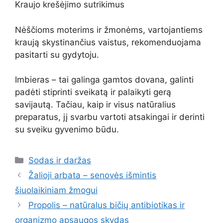
Kraujo krešėjimo sutrikimus
Nėščioms moterims ir žmonėms, vartojantiems
kraują skystinančius vaistus, rekomenduojama
pasitarti su gydytoju.
Imbieras – tai galinga gamtos dovana, galinti
padėti stiprinti sveikatą ir palaikyti gerą
savijautą. Tačiau, kaip ir visus natūralius
preparatus, jį svarbu vartoti atsakingai ir derinti
su sveiku gyvenimo būdu.
Kategorijos
Sodas ir daržas
Žalioji arbata – senovės išmintis
šiuolaikiniam žmogui
Propolis – natūralus bičių antibiotikas ir
organizmo apsaugos skydas