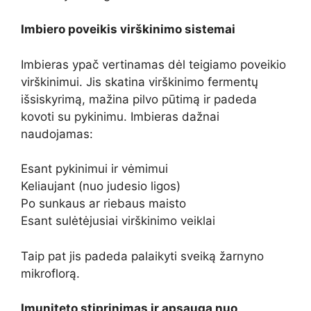
Imbiero poveikis virškinimo sistemai
Imbieras ypač vertinamas dėl teigiamo poveikio
virškinimui. Jis skatina virškinimo fermentų
išsiskyrimą, mažina pilvo pūtimą ir padeda
kovoti su pykinimu. Imbieras dažnai
naudojamas:
Esant pykinimui ir vėmimui
Keliaujant (nuo judesio ligos)
Po sunkaus ar riebaus maisto
Esant sulėtėjusiai virškinimo veiklai
Taip pat jis padeda palaikyti sveiką žarnyno
mikroflorą.
Imuniteto stiprinimas ir apsauga nuo